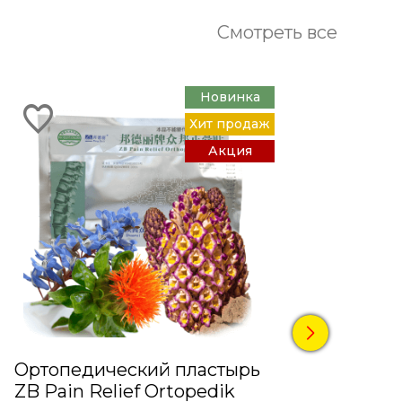
Смотреть все
Новинка
Хит продаж
Акция
Ортопедический пластырь
"Гла
ZB Pain Relief Ortopedik
Капс