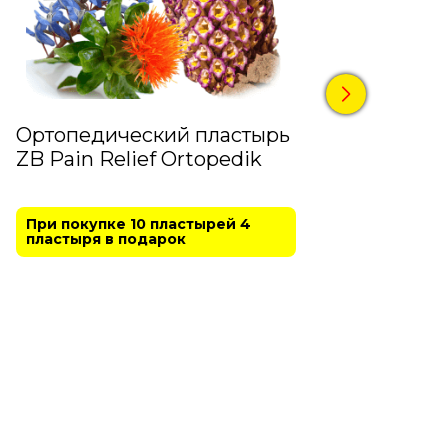
Ортопедический пластырь
"Гла
ZB Pain Relief Ortopedik
Капс
При покупке 10 пластырей 4
АКЦИЯ
пластыря в подарок
упак
капел