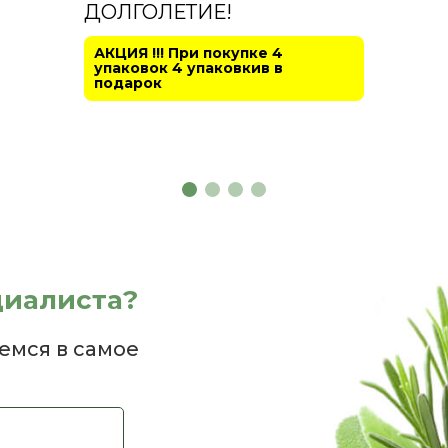
ДОЛГОЛЕТИЕ!
АКЦИЯ !!! При покупке 4
упаковок 4 упаковкив в
подарок
циалиста?
емся в самое