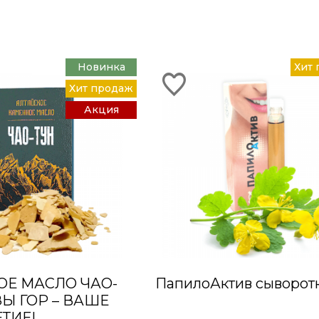
Новинка
Хит
Хит продаж
Акция
Е МАСЛО ЧАО-
ПапилоАктив сыворот
ЗЫ ГОР – ВАШЕ
ТИЕ!