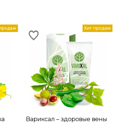
 продаж
Хит продаж
ка
Вариксал – здоровые вены