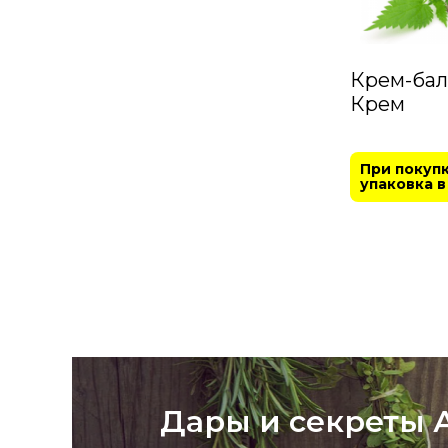
Крем-бал
Крем
При покупк
упаковка в
Дары и секреты А