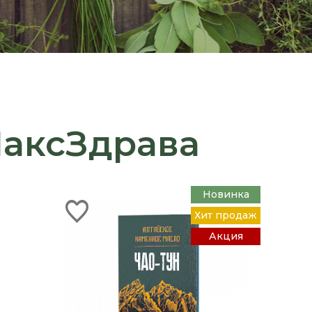
МаксЗдрава
Новинка
Хит продаж
Акция