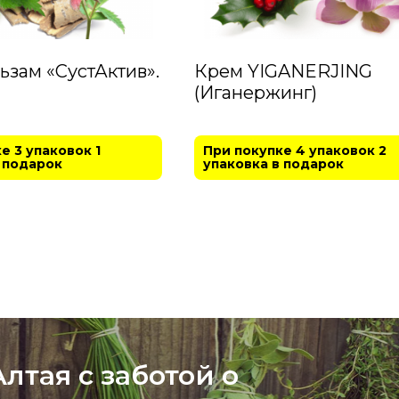
ьзам «СустАктив».
Крем YIGANERJING
(Иганержинг)
е 3 упаковок 1
При покупке 4 упаковок 2
 подарок
упаковка в подарок
лтая с заботой о