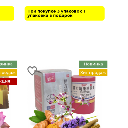
При покупке 3 упаковок 1
упаковка в подарок
винка
Новинка
 продаж
Хит продаж
кция