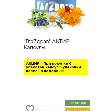
"ГлаZдрав" АКТИВ.
Капсулы.
АКЦИЯ!!! При покупке 6
упаковок капсул 3 упаковки
капель в подарок!!!
Новинка
Хит продаж