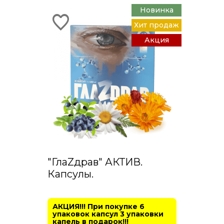
Новинка
Хит продаж
Акция
"ГлаZдрав" АКТИВ.
Капсулы.
АКЦИЯ!!! При покупке 6
упаковок капсул 3 упаковки
капель в подарок!!!