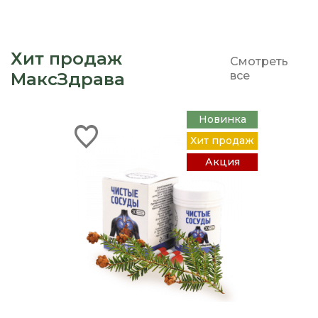
Хит продаж
Смотреть
МаксЗдрава
все
Новинка
Хит продаж
Акция