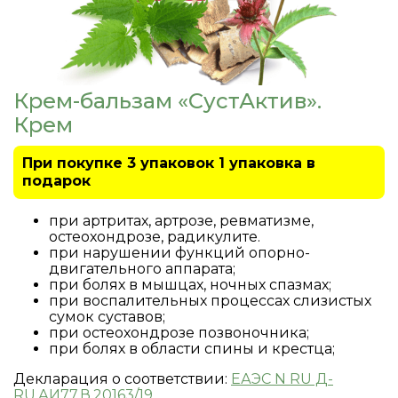
Новости
Корзина
Крем-бальзам «СустАктив».
Личный кабинет
Крем
8 800 500 52 61
При покупке 3 упаковок 1 упаковка в
подарок
Звонок по России бесплатный
при артритах, артрозе, ревматизме,
остеохондрозе, радикулите.
при нарушении функций опорно-
двигательного аппарата;
при болях в мышцах, ночных спазмах;
при воспалительных процессах слизистых
сумок суставов;
при остеохондрозе позвоночника;
при болях в области спины и крестца;
Декларация о соответствии:
ЕАЭС N RU Д-
RU.АИ77.В.20163/19