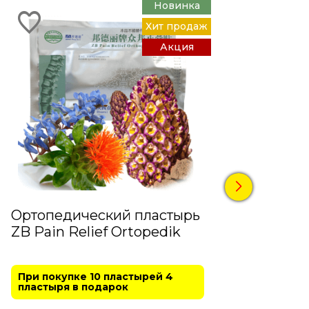
Новинка
Хит продаж
Акция
Ортопедический пластырь
"Гла
ZB Pain Relief Ortopedik
Капс
При покупке 10 пластырей 4
АКЦИЯ
пластыря в подарок
упак
капел