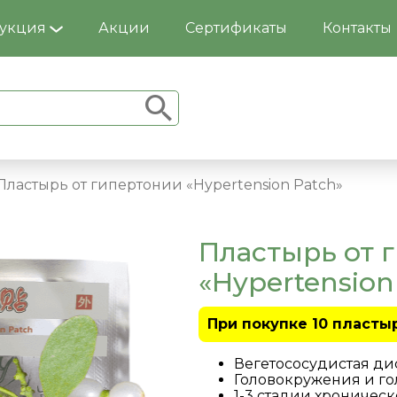
укция
Акции
Сертификаты
Контакты
Пластырь от гипертонии «Hypertension Patch»
Пластырь от 
«Hypertension
При покупке 10 пласты
Вегетососудистая ди
Головокружения и го
1-3 стадии хроничес