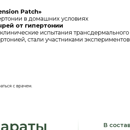
nsion Patch»
ртонии в домашних условиях
ырей от гипертонии
ь клинические испытания трансдермального 
ертонией, стали участниками экспериментов
ться с врачем.
араты
В соста