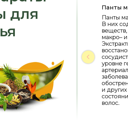
Панты м
ы для
Панты ма
В них со
ья
веществ,
макро– и
Экстрак
восстано
сосудис
уровне г
артериа
заболева
обострен
и других
состояни
волос.