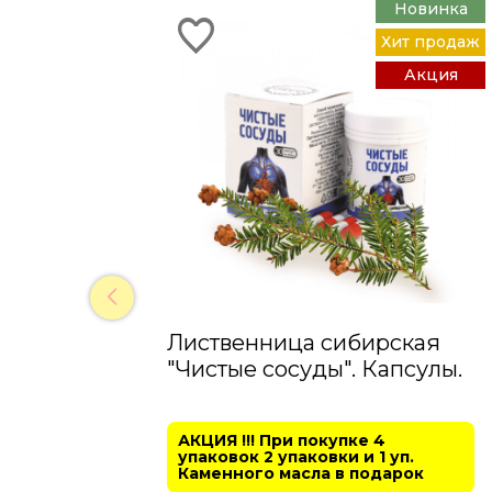
Новинка
Хит продаж
Акция
Лиственница сибирская
"Чистые сосуды". Капсулы.
АКЦИЯ !!! При покупке 4
упаковок 2 упаковки и 1 уп.
Каменного масла в подарок