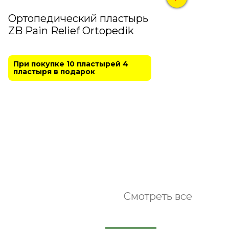
Ортопедический пластырь
"Гла
ZB Pain Relief Ortopedik
Капс
При покупке 10 пластырей 4
АКЦИЯ
пластыря в подарок
упак
капел
Смотреть все