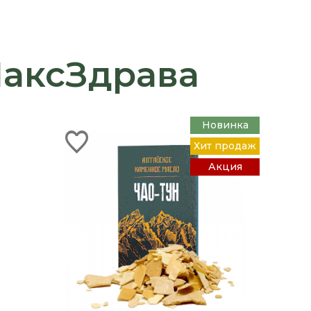
МаксЗдрава
Новинка
Хит продаж
Акция