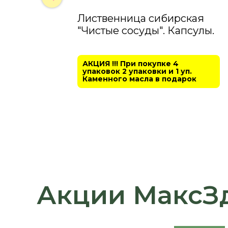
Лиственница сибирская
"Чистые сосуды". Капсулы.
АКЦИЯ !!! При покупке 4
упаковок 2 упаковки и 1 уп.
Каменного масла в подарок
Акции МаксЗ