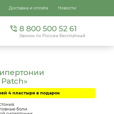
Доставка и оплата
Новости
8 800 500 52 61
Звонок по России бесплатный
гипертонии
 Patch»
рей 4 пластыря в подарок
стония.
ловные боли.
кой гипертонии.