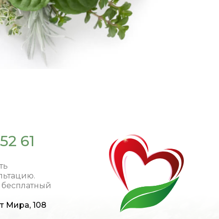
52 61
ть
льтацию.
 бесплатный
кт Мира, 108