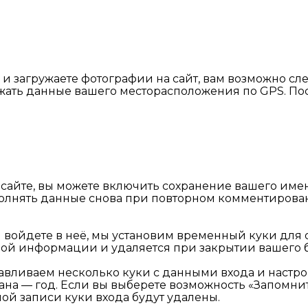
и загружаете фотографии на сайт, вам возможно сле
ржать данные вашего месторасположения по GPS. П
айте, вы можете включить сохранение вашего имени,
аполнять данные снова при повторном комментирован
и вы войдете в неё, мы установим временный куки 
ной информации и удаляется при закрытии вашего б
авливаем несколько куки с данными входа и настро
ана — год. Если вы выберете возможность «Запомнит
ной записи куки входа будут удалены.