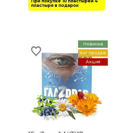
При покупке 10 пластырей 4
пластыря в подарок
Новинка
Хит продаж
Акция