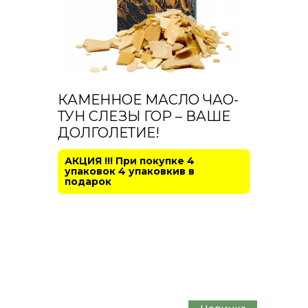
диабете
Противоалкогольное
Сердечно-
сосудистая
система
Эндокринная
КАМЕННОЕ МАСЛО ЧАО-
система
ТУН СЛЕЗЫ ГОР – ВАШЕ
ДОЛГОЛЕТИЕ!
АКЦИЯ !!! При покупке 4
упаковок 4 упаковкив в
подарок