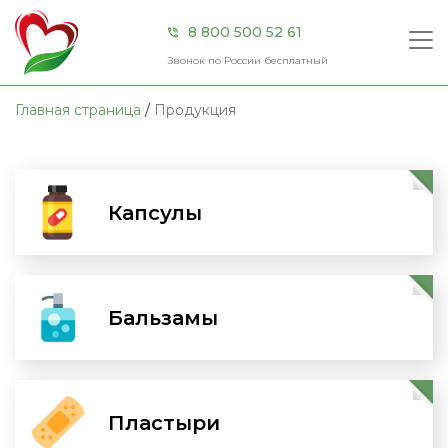
×
×
8 800 500 52 61
Звонок по России бесплатный
Направление
Главная страница
/
Продукция
Борьба
Главная
с
лишним
весом
О компании
Капсулы
Перейти
Для
Продукция
зрения
Для
Акции
слуха
Бальзамы
Перейти
Для
Сертификаты
суставов
и
позвоночника
Контакты
Пластыри
Перейти
Иммунитет