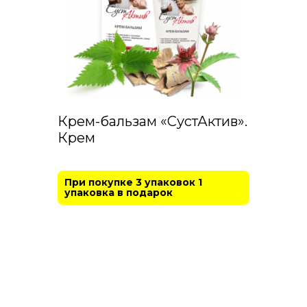
Крем-бальзам «СустАктив».
Крем
При покупке 3 упаковок 1
упаковка в подарок