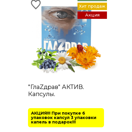
Хит продаж
Акция
"ГлаZдрав" АКТИВ.
Капсулы.
АКЦИЯ!!! При покупке 6
упаковок капсул 3 упаковки
капель в подарок!!!