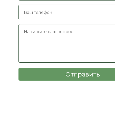
уровне 3,3 ммоль/л либо ниже 13