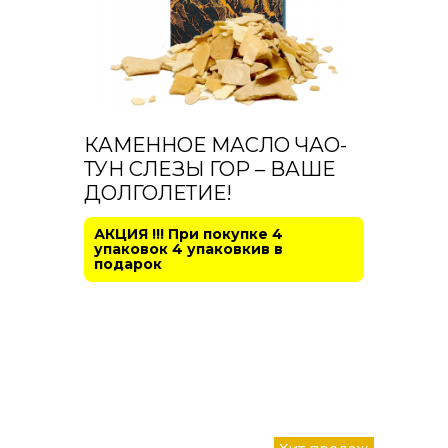
диабете
Противоалкогольное
Сердечно-
сосудистая
система
Эндокринная
КАМЕННОЕ МАСЛО ЧАО-
система
ТУН СЛЕЗЫ ГОР – ВАШЕ
ДОЛГОЛЕТИЕ!
АКЦИЯ !!! При покупке 4
упаковок 4 упаковкив в
подарок