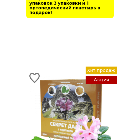
упаковок 3 упаковки и 1
ортопедический пластырь в
подарок!
Хит продаж
Акция