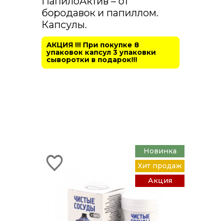
ПапилоАктив – от
бородавок и папиллом.
Капсулы.
АКЦИЯ !!! При покупке 8
упаковок капсул 3 упаковки
сыворотки в подарок!!!
Новинка
Хит продаж
Акция