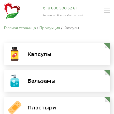
×
×
8 800 500 52 61
Звонок по России бесплатный
Направление
Главная страница
/
Продукция
/
Капсулы
Борьба
Главная
с
лишним
весом
О компании
Капсулы
Перейти
Для
Продукция
зрения
Для
Акции
слуха
Бальзамы
Перейти
Для
Сертификаты
суставов
и
позвоночника
Контакты
Пластыри
Перейти
Иммунитет