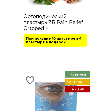
Ортопедический
пластырь ZB Pain Relief
Ortopedik
При покупке 10 пластырей 4
пластыря в подарок
Новинка
Хит продаж
Акция