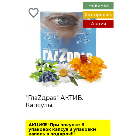
Новинка
Хит продаж
Акция
"ГлаZдрав" АКТИВ.
Капсулы.
АКЦИЯ!!! При покупке 6
упаковок капсул 3 упаковки
капель в подарок!!!