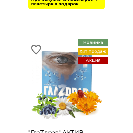
пластыря в подарок
Новинка
Хит продаж
Акция
"ГлаZдрав" АКТИВ.