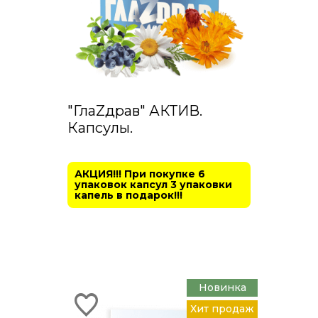
"ГлаZдрав" АКТИВ.
Капсулы.
АКЦИЯ!!! При покупке 6
упаковок капсул 3 упаковки
капель в подарок!!!
Новинка
Хит продаж